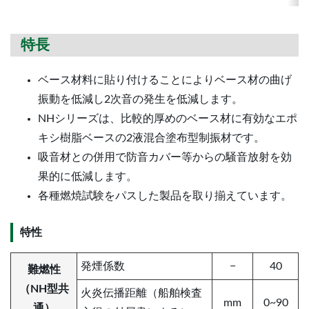
特⻑
ベース材料に貼り付けることによりベース材の曲げ
振動を低減し2次音の発生を低減します。
NHシリーズは、比較的厚めのベース材に有効なエポ
キシ樹脂ベースの2液混合塗布型制振材です。
吸音材との併用で防音カバー等からの騒音放射を効
果的に低減します。
各種燃焼試験をパスした製品を取り揃えています。
特性
発煙係数
−
40
難燃性
（NH型共
火炎伝播距離（船舶検査
mm
0~90
通）