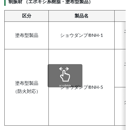
制振材 （エポキシ系樹脂・塗布型製品）
区分
製品名
エ
塗布型製品
ショウダンプ®NH-1
エ
塗布型製品
scrollable
ショウダンプ®NH-5
（防火対応）
グ