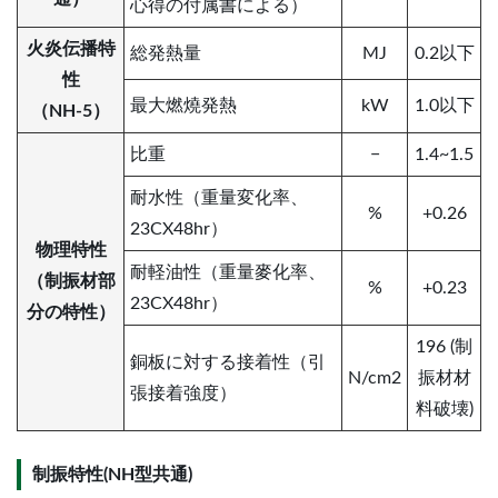
心得の付属書による）
火炎伝播特
総発熱量
MJ
0.2以下
性
最⼤燃燒発熱
kW
1.0以下
（NH-5）
⽐重
−
1.4~1.5
耐⽔性（重量変化率、
%
+0.26
23CX48hr）
物理特性
耐軽油性（重量⿆化率、
（制振材部
%
+0.23
23CX48hr）
分の特性）
196 (制
銅板に対する接着性（引
N/cm2
振材材
張接着強度）
料破壊)
制振特性(NH型共通)