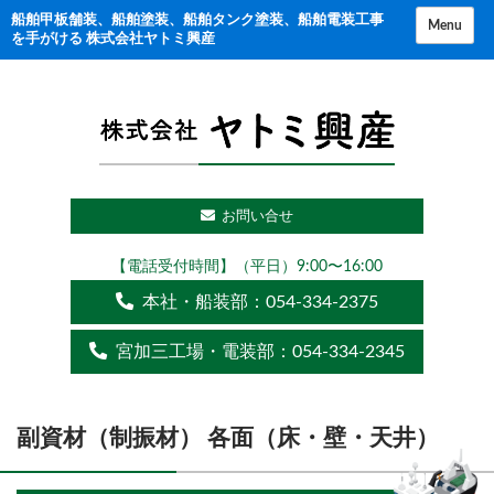
コ
船舶甲板舗装、船舶塗装、船舶タンク塗装、船舶電装工事
Menu
を手がける 株式会社ヤトミ興産
ン
テ
ン
ツ
に
ス
お問い合せ
キ
ッ
【電話受付時間】（平日）9:00〜16:00
プ
本社・船装部：
054-334-2375
宮加三工場・電装部：
054-334-2345
副資材（制振材） 各面（床・壁・天井）