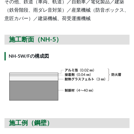
その他、鉄道（車両、軌道）／自動車／電化製品／建築
（鉄骨階段、雨ダレ音対策）／産業機械（防音ボックス、
意匠カバー）／建築機械、荷受運搬機械
施工断面（NH-5）
NH-5W/Fの構成図
施⼯例（鋼壁）