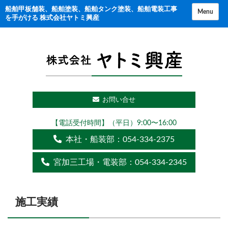
コ
船舶甲板舗装、船舶塗装、船舶タンク塗装、船舶電装工事
Menu
を手がける 株式会社ヤトミ興産
ン
テ
ン
ツ
に
ス
お問い合せ
キ
ッ
【電話受付時間】（平日）9:00〜16:00
プ
本社・船装部：
054-334-2375
宮加三工場・電装部：
054-334-2345
施工実績