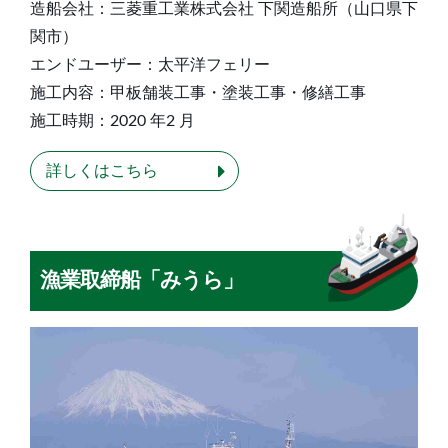
造船会社：三菱重⼯業株式会社 下関造船所（⼭⼝県下
関市）
エンドユーザー：太平洋フェリー
施⼯内容：甲板舗装⼯事・塗装⼯事・修繕⼯事
施⼯時期：2020 年2 ⽉
詳しくはこちら
漁業取締船「みうら」