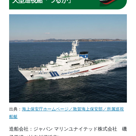
⼤型巡視船「つるが」
出典：
海上保安庁ホームページ／敦賀海上保安部／所属巡視
船艇
造船会社：ジャパン マリンユナイテッド株式会社 磯