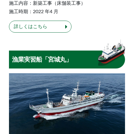
施⼯内容：新築⼯事（床舗装⼯事）
施⼯時期：2022 年4 ⽉
詳しくはこちら
漁業実習船「宮城丸」