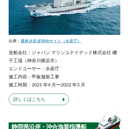
出典：
農林⽔産省Webサイト（⽔産庁）
造船会社：ジャパン マリンユナイテッド株式会社 磯
⼦⼯場（神奈川横浜市）
エンドユーザー：⽔産庁
施⼯内容：甲板舗装⼯事
施⼯時期：2021 年4 ⽉〜2022 年3 ⽉
詳しくはこちら
静岡県沿岸・沖合漁業指導船